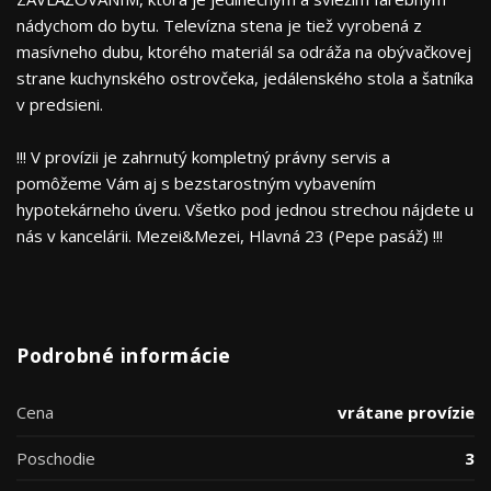
nádychom do bytu. Televízna stena je tiež vyrobená z
masívneho dubu, ktorého materiál sa odráža na obývačkovej
strane kuchynského ostrovčeka, jedálenského stola a šatníka
v predsieni.
!!! V provízii je zahrnutý kompletný právny servis a
pomôžeme Vám aj s bezstarostným vybavením
hypotekárneho úveru. Všetko pod jednou strechou nájdete u
nás v kancelárii. Mezei&Mezei, Hlavná 23 (Pepe pasáž) !!!
Podrobné informácie
Cena
vrátane provízie
Poschodie
3