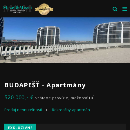
BUDAPEŠŤ - Apartmány
520.000,- €
vrátane provízie, možnosť HÚ
Predaj nehnuteľností
Rekreačný apartmán
EXKLUZÍVNE