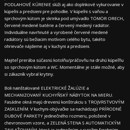
PODLAHOVÉ KÚRENIE slúži aj ako doplnkové vykurovanie v
kúpeľni a predsieni pre pohodlie. V kúpeľni s vaňou a
sprchovým kútom je skrinka pod umývadlo TÖMÖR ORECH,
červené medené batérie a červený medený radiátor.
Individuálne navrhnuté a vyrobené červené medené
radiátory sú bežiacim motívom celého bytu, takéto
ohrievače nájdeme aj v kuchyni a predsieni.
Majiteľ prerába súčasnú kotolňu/práčovňu na druhú kúpeľňu
so sprchovým kútom a WC. Momentálne je stále možné, aby
si zákazník vybral krytiny.
Boli nainštalované ELEKTRICKÉ ŽALÚZIE a
MECHANIZOVANÝ KUCHYŇSKÝ NÁBYTOK NA MIERU.
Fasádne okná majú drevenú konštrukciu s TROJVRSTVOVÝM
ZASKLENÍM. V kuchyni-obývačke sa nachádzajú PRÍRODNÉ
DUBOVÉ PARKETY jedinečného rozmeru, položené v
chevronovom vzore, a ZELENÁ STENA S AUTOMATICKÝM
ZAVLAŽOVANÍM, ktorá je jedinečným a sviežim farebným