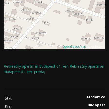
©
OpenStreetMap
contributors
Rekreačný apartmán
Budapest 01. ker.
Rekreačný apartmán
Budapest 01. ker. predaj
Maďarsko
Štát
Budapest
Kraj