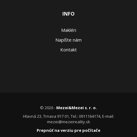
INFO
Makléri
Napíšte nám
Kontakt
© 2026 -
Mezei&Mezei s. r. o.
Hlavná 23, Trnava 917 01, Tel.: 0911164174, E-mail:
mezei@mezeireality.sk
Prepnúť na verziu pre počítače