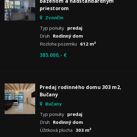
bazénom a nadštandardným
priestorom
Zvončín
Typ ponuky
predaj
Druh
Rodinný dom
Rozloha pozemku
612 m²
385.000,- €
Predaj rodinného domu 303 m2,
Bučany
Bučany
Typ ponuky
predaj
Druh
Rodinný dom
Úžitková plocha
303 m²