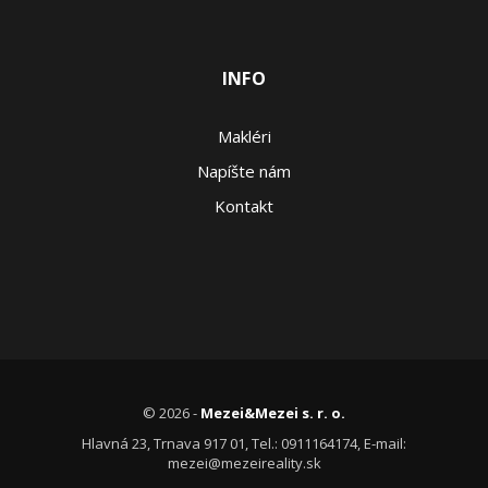
INFO
Makléri
Napíšte nám
Kontakt
© 2026 -
Mezei&Mezei s. r. o.
Hlavná 23, Trnava 917 01, Tel.: 0911164174, E-mail:
mezei@mezeireality.sk