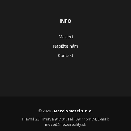
INFO
Makléri
Napíšte nám
Kontakt
© 2026 -
Mezei&Mezei s. r. o.
Hlavná 23, Trnava 917 01, Tel.: 0911164174, E-mail:
mezei@mezeireality.sk