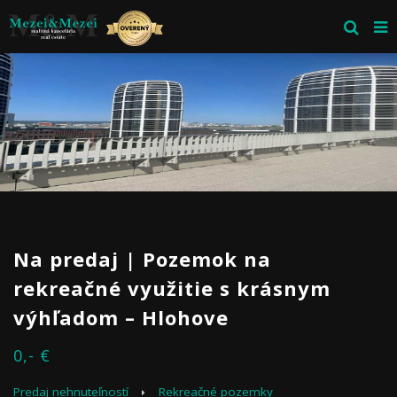
Na predaj | Pozemok na
rekreačné využitie s krásnym
výhľadom – Hlohove
0,- €
Predaj nehnuteľností
Rekreačné pozemky