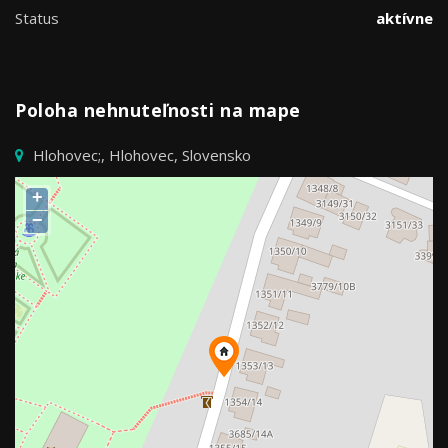
Status
aktívne
Poloha nehnuteľnosti na mape
Hlohovec;, Hlohovec, Slovensko
+
−