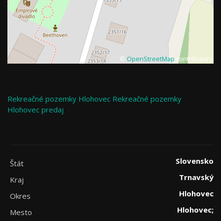
©
OpenStreetMap
contributors
Rekreačné pozemky
Hlohovec
Rekreačné pozemky
Hlohovec predaj
Slovensko
Štát
Trnavský
Kraj
Hlohovec
Okres
Hlohovec;
Mesto