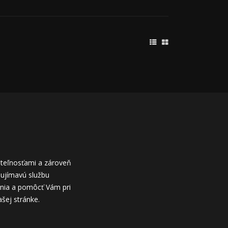
uteľnosťami a zároveň
aujímavú službu
vania a pomôcť Vám pri
ašej stránke.