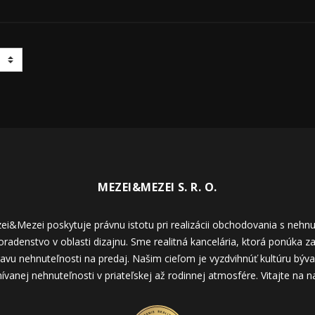
MEZEI&MEZEI S. R. O.
i&Mezei poskytuje právnu istotu pri realizácii obchodovania s nehn
adenstvo v oblasti dizajnu. Sme realitná kancelária, ktorá ponúka z
ravu nehnuteľnosti na predaj. Našim cieľom je vyzdvihnúť kultúru bý
ívanej nehnuteľnosti v priateľskej až rodinnej atmosfére. Vitajte na n