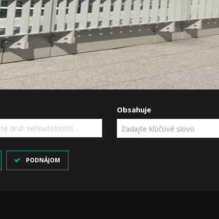
Obsahuje
te druh nehnuteľnosti ..
PODNÁJOM