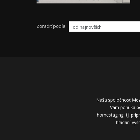
Zoradiť podľa
Naša spoločnosť Meze
Vám ponúka por
homestaging, tj. príp
hľadaní vysn