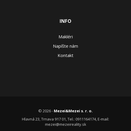
INFO
Makléri
Napíšte nám
Kontakt
© 2026 -
Mezei&Mezei s. r. o.
Hlavná 23, Trnava 917 01, Tel.: 0911164174, E-mail:
mezei@mezeireality.sk