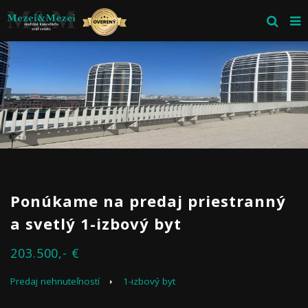
Ponúkame na predaj priestranný
a svetlý 1-izbový byt
203.500,- €
Predaj nehnuteľností
1-izbový byt