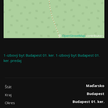
©
OpenStreetMap
contributors
1-izbový byt
Budapest 01. ker.
1-izbový byt Budapest 01.
ker. predaj
Maďarsko
Štát
Budapest
Kraj
Budapest 01. ker.
Okres