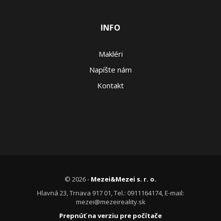
INFO
Makléri
Napíšte nám
Kontakt
© 2026 -
Mezei&Mezei s. r. o.
Hlavná 23, Trnava 917 01, Tel.: 0911164174, E-mail:
mezei@mezeireality.sk
Prepnúť na verziu pre počítače