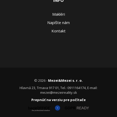
INFO
Makléri
Napíšte nám
Kontakt
© 2026 -
Mezei&Mezei s. r. o.
Hlavná 23, Trnava 917 01, Tel.: 0911164174, E-mail:
mezei@mezeireality.sk
Prepnúť na verziu pre počítače