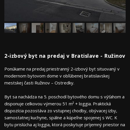
2-izbový byt na predaj v Bratislave - Ružinov
Ponúkame na predaj priestranný 2-izbový byt situovaný v
modernom bytovom dome v obľúbenej bratislavskej
mestskej časti Ružinov – Ostredky.
Byt sa nachádza na 5. poschodí bytového domu s výťahom a
disponuje celkovou výmerou 51 m² + loggia. Praktická
dispozícia pozostáva zo vstupnej chodby, obývacej izby,
samostatnej kuchyne, spálne a kúpeľne spojenej s WC. K
bytu prislúcha aj loggia, ktorá poskytuje príjemný priestor na