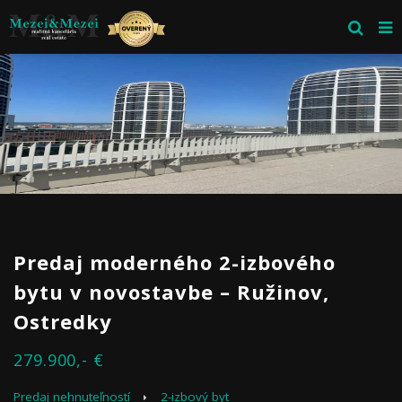
Predaj moderného 2-izbového
bytu v novostavbe – Ružinov,
Ostredky
279.900,- €
Predaj nehnuteľností
2-izbový byt