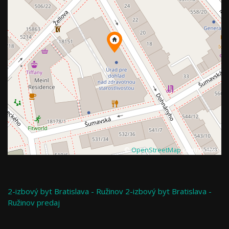
©
OpenStreetMap
contributors
2-izbový byt
Bratislava - Ružinov
2-izbový byt Bratislava -
Ružinov predaj