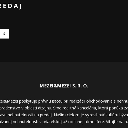
REDAJ
MEZEI&MEZEI S. R. O.
i&Mezei poskytuje právnu istotu pri realizácii obchodovania s nehn
adenstvo v oblasti dizajnu. Sme realitná kancelária, ktorá ponúka z
ravu nehnuteľnosti na predaj. Našim cieľom je vyzdvihnúť kultúru bý
ívanej nehnuteľnosti v priateľskej až rodinnej atmosfére. Vitajte na n