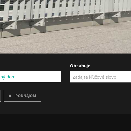
Obsahuje
nný dom
PODNÁJOM