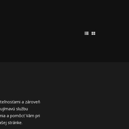
uteľnosťami a zároveň
aujímavú službu
vania a pomôcť Vám pri
ašej stránke.