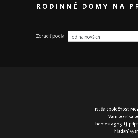
RODINNÉ DOMY NA P
Zoradiť podľa
Naša spoločnosť Meze
Vám ponúka por
homestaging, tj. príp
hľadaní vysn