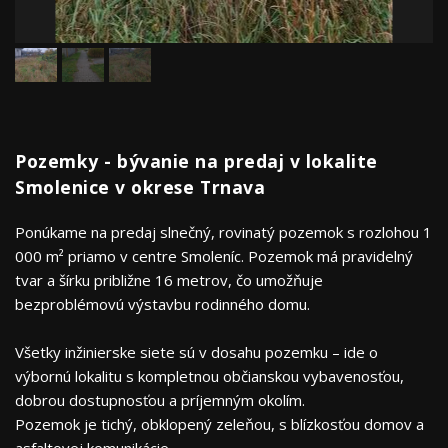
Pozemky - bývanie na predaj v lokalite
Smolenice v okrese Trnava
Ponúkame na predaj slnečný, rovinatý pozemok s rozlohou 1
000 m² priamo v centre Smoleníc. Pozemok má pravidelný
tvar a šírku približne 16 metrov, čo umožňuje
bezproblémovú výstavbu rodinného domu.
Všetky inžinierske siete sú v dosahu pozemku – ide o
výbornú lokalitu s kompletnou občianskou vybavenosťou,
dobrou dostupnosťou a príjemným okolím.
Pozemok je tichý, obklopený zeleňou, s blízkosťou domov a