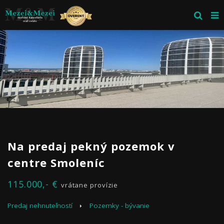
Na predaj pekný pozemok v
centre Smoleníc
115.000,- €
vrátane provízie
Predaj nehnuteľností
Pozemky - bývanie