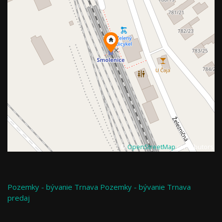
©
OpenStreetMap
contributors
Pozemky - bývanie
Trnava
Pozemky - bývanie Trnava
predaj