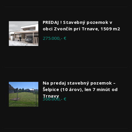
PREDAJ ! Stavebný pozemok v
obci Zvončín pri Trnave, 1509 m2
275.000,- €
Na predaj stavebný pozemok –
Šelpice (10 árov), len 7 minút od
Trnavy
366.000,- €