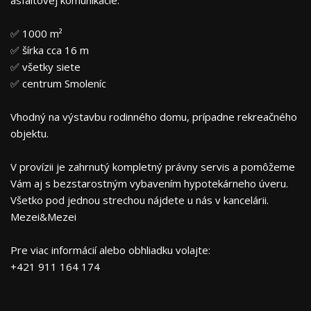
asfaltovej komunikácie.
✅ 1000 m²
✅ šírka cca 16 m
✅ všetky siete
✅ centrum Smoleníc
Vhodný na výstavbu rodinného domu, prípadne rekreačného
objektu.
V provízii je zahrnutý kompletný právny servis a pomôžeme
Vám aj s bezstarostným vybavením hypotekárneho úveru.
Všetko pod jednou strechou nájdete u nás v kancelárii.
Mezei&Mezei
Pre viac informácií alebo obhliadku volajte:
+421 911 164 174