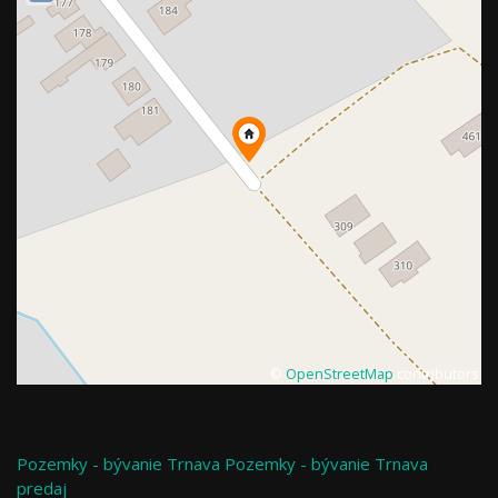
©
OpenStreetMap
contributors
Pozemky - bývanie
Trnava
Pozemky - bývanie Trnava
predaj