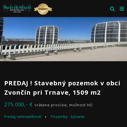
PREDAJ ! Stavebný pozemok v obci
Zvončín pri Trnave, 1509 m2
275.000,- €
vrátane provízie, možnosť HÚ
Predaj nehnuteľností
Pozemky - bývanie