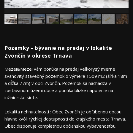
Pozemky - bývanie na predaj v lokalite
Zvončín v okrese Trnava
Mezei&Mezei vám ponúka na predaj veľkorysý mierne
svahovitý stavebný pozemok o výmere 1509 m2 (šírka 18m
a dĺžka 77m) v obci Zvončín. Pozemok sa nachádza v
zastavanom území obce a ponúka blízke napojenie na
inžinierske siete.
Lokalita nehnuteľnosti : Obec Zvončín je obľúbenou obcou
hlavne kvôli rýchlej dostupnosti do krajského mesta Trnava.
Obec disponuje kompletnou občianskou vybavenosťou.