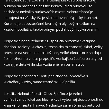
nehnuteľnosti je 200 m2. V tesnej blízkosti polyfunkčnej
budovy sa nachádza detské ihrisko. Pred budovou sa
nachádza niekoľko parkovacích miest. Nehnuteľnosť je
napojená na všetky IS, je skolaudovaná. Optický internet.
Kúrenie je zabezpečené kvalitným plynovým kotlom na
každom podlaží s teplovodným podlahovým vykurovaním.
Dispozícia nehnuteľnosti : Dispozícia prízemia : vstupná
chodba, toalety, kuchynka, technická miestnosť, sklad, veľký
priestor na sedenie a taktiež bar, veľké okná ktoré sa dajú
úplne otvoriť a v lete prepojiť s vonkajšou časťou terasy od
ktorej je detské ihrisko vzdialené len pár metrov.
Dispozícia poschodia : vstupná chodba, obývačka s
kuchyňou, 2 izby, samostatné WC, kúpeľňa.
Lokalita Nehnuteľnosti : Obec Špačince je veľmi
vyhľadávanou lokalitou hlavne kvôli výbornej dostupnosti do
krajského mesta Trnava. Nachádza sa len 5 minút auto od