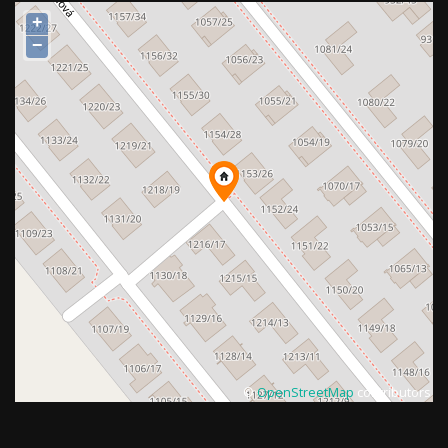
+
−
©
OpenStreetMap
contributors