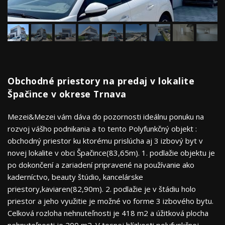
Obchodné priestory na predaj v lokalite
Špačince v okrese Trnava
Mezei&Mezei vám dáva do pozornosti ideálnu ponuku na
rozvoj vášho podnikania a to tento Polyfunkčný objekt :
obchodný priestor ku ktorému prislúcha aj 3 izbový byt v
novej lokalite v obci Špačince(83,65m). 1. podlažie objektu je
po dokončení a zariadení pripravené na používanie ako
kaderníctvo, beauty štúdio, kancelárske
priestory,kaviaren(82,90m). 2. podlažie je v štádiu holo
priestor a jeho využitie je možné vo forme 3 izbového bytu.
Celková rozloha nehnuteľnosti je 418 m2 a úžitková plocha