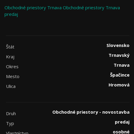
Obchodné priestory
Trnava
Obchodné priestory Trnava
predaj
Slovensko
Štát
Trnavský
Kraj
Trnava
Okres
Špačince
Mesto
Hromová
Ulica
Obchodné priestory - novostavba
Druh
predaj
Typ
osobné
Vlastníctvo